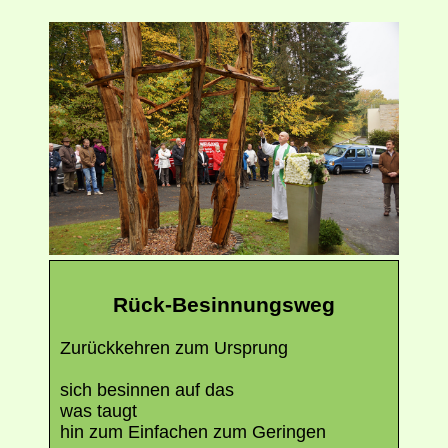
Rück-Besinnungsweg
Zurückkehren zum Ursprung
sich besinnen auf das
was taugt
hin zum Einfachen zum Geringen